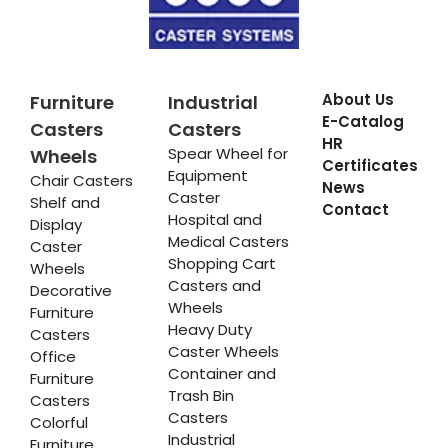
About Us
Furniture
Industrial
E-Catalog
Casters
Casters
HR
Spear Wheel for
Wheels
Certificates
Equipment
Chair Casters
News
Caster
Shelf and
Contact
Hospital and
Display
Medical Casters
Caster
Shopping Cart
Wheels
Casters and
Decorative
Wheels
Furniture
Heavy Duty
Casters
Caster Wheels
Office
Container and
Furniture
Trash Bin
Casters
Casters
Colorful
Industrial
Furniture