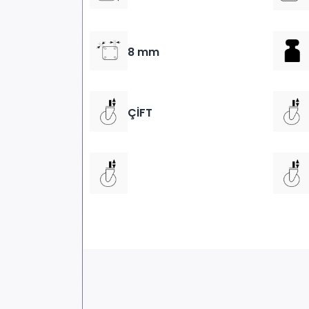
8 mm
ÇİFT