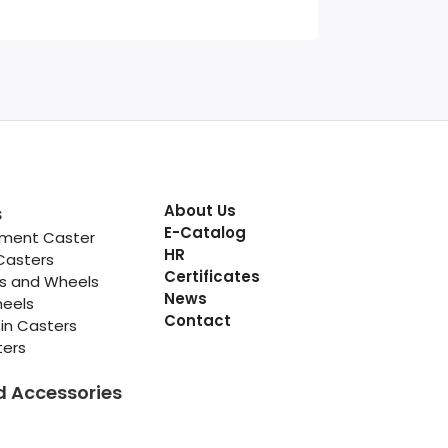
About Us
s
E-Catalog
pment Caster
HR
Casters
Certificates
rs and Wheels
News
heels
Contact
in Casters
ters
d Accessories