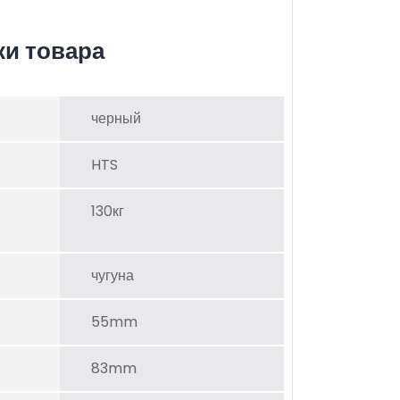
ки товара
черный
HTS
130кг
чугуна
55mm
83mm