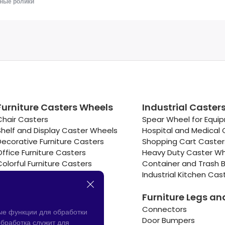
ные ролики
Furniture Casters Wheels
Industrial Caster
Chair Casters
Spear Wheel for Equi
Shelf and Display Caster Wheels
Hospital and Medical 
Decorative Furniture Casters
Shopping Cart Caste
Office Furniture Casters
Heavy Duty Caster W
Colorful Furniture Casters
Container and Trash B
Cooler and Warmer Caster
Industrial Kitchen Cas
Small Casters Wheels
Furniture Legs an
Hotel Equipment Casters
Connectors
ые функции для обработки
Door Bumpers
бработка служит для