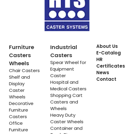
About Us
Furniture
Industrial
E-Catalog
Casters
Casters
HR
Spear Wheel for
Wheels
Certificates
Equipment
Chair Casters
News
Caster
Shelf and
Contact
Hospital and
Display
Medical Casters
Caster
Shopping Cart
Wheels
Casters and
Decorative
Wheels
Furniture
Heavy Duty
Casters
Caster Wheels
Office
Container and
Furniture