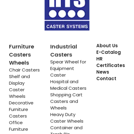
About Us
Furniture
Industrial
E-Catalog
Casters
Casters
HR
Spear Wheel for
Wheels
Certificates
Equipment
Chair Casters
News
Caster
Shelf and
Contact
Hospital and
Display
Medical Casters
Caster
Shopping Cart
Wheels
Casters and
Decorative
Wheels
Furniture
Heavy Duty
Casters
Caster Wheels
Office
Container and
Furniture