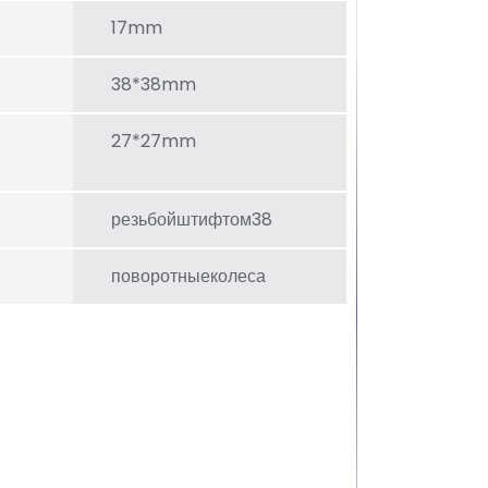
17mm
38*38mm
27*27mm
резьбойштифтом38
поворотныеколеса