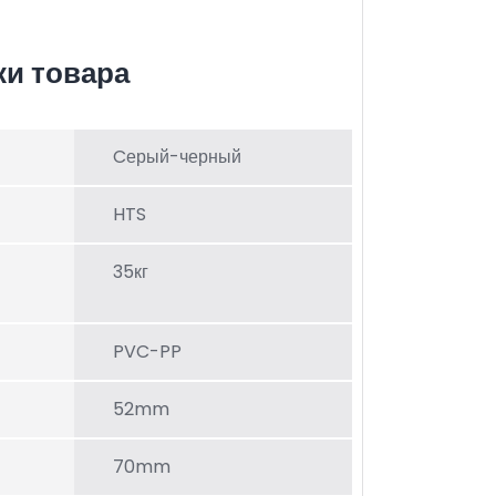
ки товара
Cерый-черный
HTS
35кг
PVC-PP
52mm
70mm