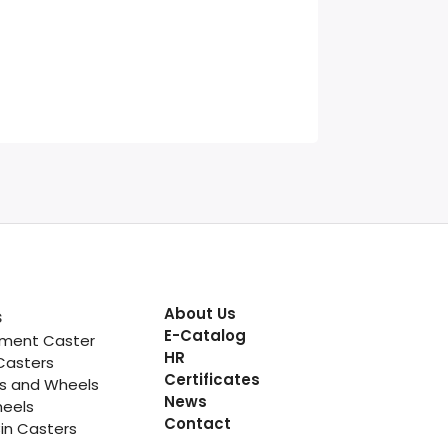
About Us
s
E-Catalog
pment Caster
HR
Casters
Certificates
rs and Wheels
News
heels
Contact
in Casters