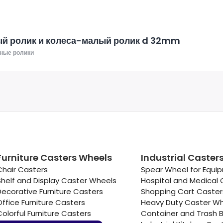
й ролик и колеса-малый ролик d 32mm
ные ролики
Furniture Casters Wheels
Industrial Caster
Chair Casters
Spear Wheel for Equi
Shelf and Display Caster Wheels
Hospital and Medical 
Decorative Furniture Casters
Shopping Cart Caste
Office Furniture Casters
Heavy Duty Caster W
Colorful Furniture Casters
Container and Trash B