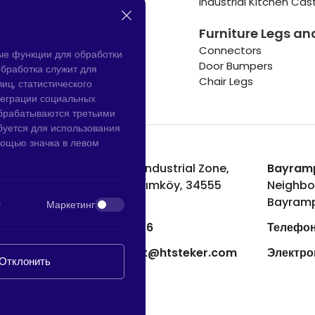
Cooler and Warmer Caster
Industrial Kitchen Cas
Small Casters Wheels
Furniture Legs an
Hotel Equipment Casters
Connectors
ые функции для обработки
Door Bumpers
бработка служит для
Chair Legs
иц, статистического
теграции социальных
обрабатываются третьими
буется для использования
мощью значка в левом
Hadımköy Завод:
Atatürk Industrial Zone,
Bayramp
Uzunçayır Street, No:11 Hadımköy, 34555
Neighbo
Arnavutköy/Istanbul
Bayramp
Маркетинг
Телефон:
+90 212 640 66 46
Телефон
Электронная почта:
export@htsteker.com
Электро
Отклонить