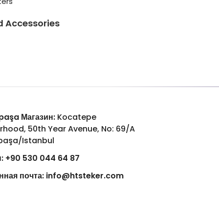
ters
d Accessories
aşa Магазин:
Kocatepe
rhood, 50th Year Avenue, No: 69/A
aşa/Istanbul
:
+90 530 044 64 87
нная почта:
info@htsteker.com