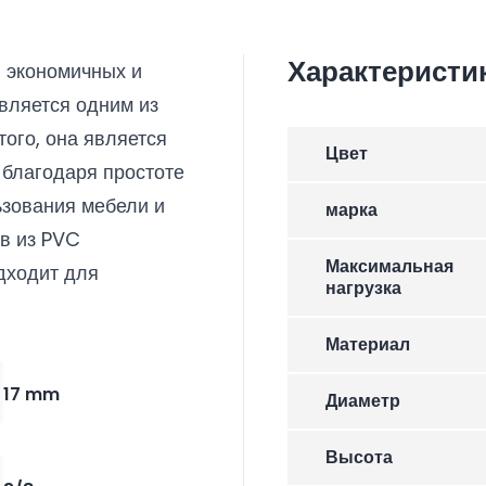
Характеристи
и экономичных и
вляется одним из
ого, она является
Цвет
 благодаря простоте
ьзования мебели и
марка
в из PVC
Максимальная
дходит для
нагрузка
Материал
17 mm
Диаметр
Высота