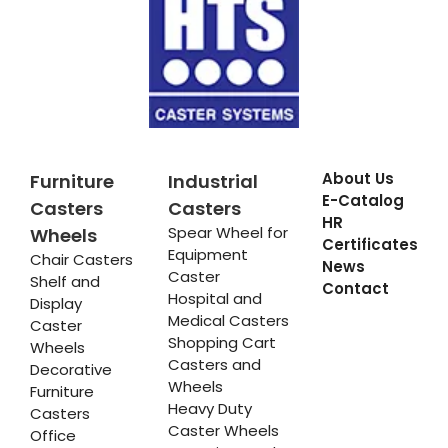
About Us
Furniture
Industrial
E-Catalog
Casters
Casters
HR
Spear Wheel for
Wheels
Certificates
Equipment
Chair Casters
News
Caster
Shelf and
Contact
Hospital and
Display
Medical Casters
Caster
Shopping Cart
Wheels
Casters and
Decorative
Wheels
Furniture
Heavy Duty
Casters
Caster Wheels
Office