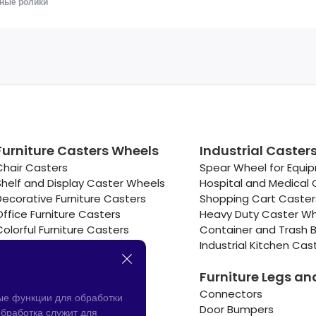
ные ролики
Furniture Casters Wheels
Industrial Caster
Chair Casters
Spear Wheel for Equi
Shelf and Display Caster Wheels
Hospital and Medical 
Decorative Furniture Casters
Shopping Cart Caste
Office Furniture Casters
Heavy Duty Caster W
Colorful Furniture Casters
Container and Trash B
Cooler and Warmer Caster
Industrial Kitchen Cas
Small Casters Wheels
Furniture Legs an
Hotel Equipment Casters
Connectors
ые функции для обработки
Door Bumpers
бработка служит для