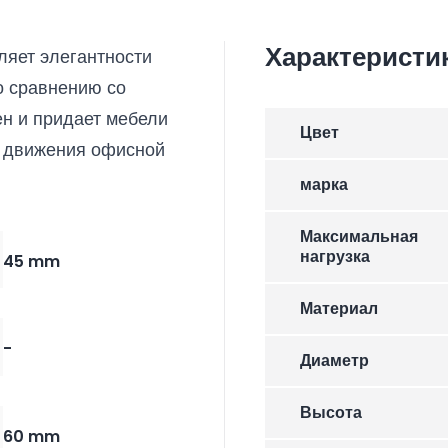
Характеристи
яет элегантности
о сравнению со
н и придает мебели
Цвет
т движения офисной
марка
Максимальная
нагрузка
45 mm
Материал
-
Диаметр
Высота
60 mm