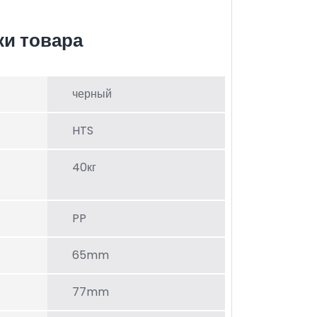
ки товара
черный
HTS
40кг
PP
65mm
77mm