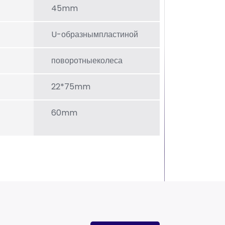
45mm
U-образнымпластиной
поворотныеколеса
22*75mm
60mm