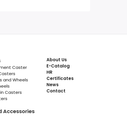
About Us
s
E-Catalog
pment Caster
HR
Casters
Certificates
rs and Wheels
News
heels
Contact
in Casters
ters
d Accessories