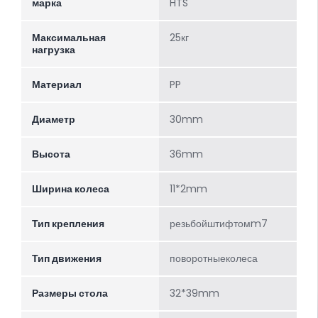
марка
HTS
Максимальная
25кг
нагрузка
Материал
PP
Диаметр
30mm
Высота
36mm
Ширина колеса
11*2mm
Тип крепления
резьбойштифтомm7
Тип движения
поворотныеколеса
Размеры стола
32*39mm