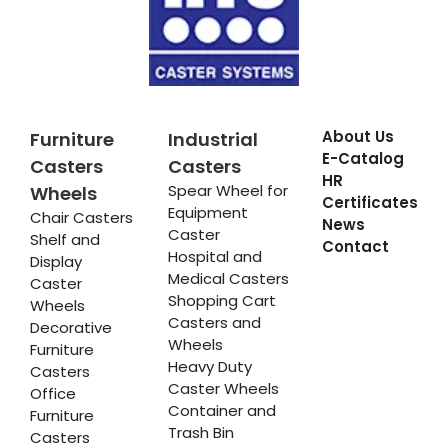
About Us
Furniture
Industrial
E-Catalog
Casters
Casters
HR
Spear Wheel for
Wheels
Certificates
Equipment
Chair Casters
News
Caster
Shelf and
Contact
Hospital and
Display
Medical Casters
Caster
Shopping Cart
Wheels
Casters and
Decorative
Wheels
Furniture
Heavy Duty
Casters
Caster Wheels
Office
Container and
Furniture
Trash Bin
Casters