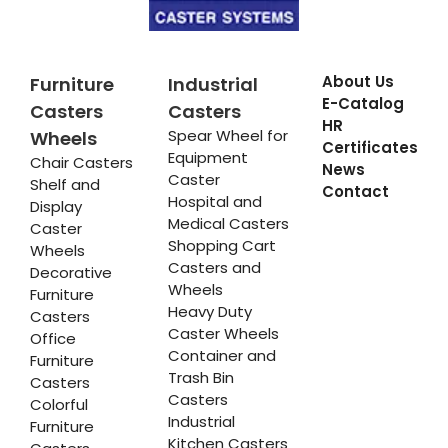
About Us
Furniture
Industrial
E-Catalog
Casters
Casters
HR
Spear Wheel for
Wheels
Certificates
Equipment
Chair Casters
News
Caster
Shelf and
Contact
Hospital and
Display
Medical Casters
Caster
Shopping Cart
Wheels
Casters and
Decorative
Wheels
Furniture
Heavy Duty
Casters
Caster Wheels
Office
Container and
Furniture
Trash Bin
Casters
Casters
Colorful
Industrial
Furniture
Kitchen Casters