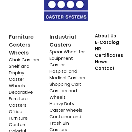
About Us
Furniture
Industrial
E-Catalog
Casters
Casters
HR
Spear Wheel for
Wheels
Certificates
Equipment
Chair Casters
News
Caster
Shelf and
Contact
Hospital and
Display
Medical Casters
Caster
Shopping Cart
Wheels
Casters and
Decorative
Wheels
Furniture
Heavy Duty
Casters
Caster Wheels
Office
Container and
Furniture
Trash Bin
Casters
Casters
Colorful