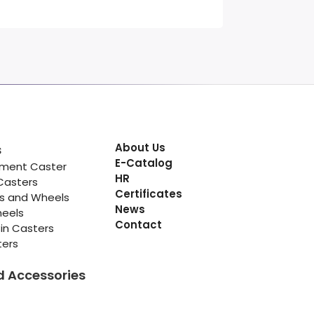
About Us
s
E-Catalog
pment Caster
HR
Casters
Certificates
rs and Wheels
News
heels
Contact
in Casters
ters
d Accessories