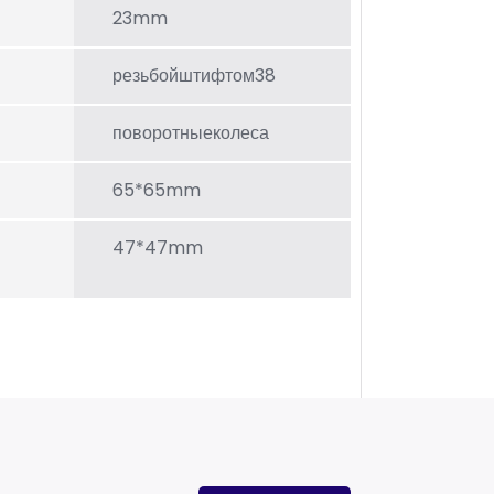
23mm
резьбойштифтом38
поворотныеколеса
65*65mm
47*47mm