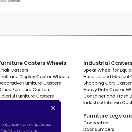
ные ролики
Furniture Casters Wheels
Industrial Caster
Chair Casters
Spear Wheel for Equi
Shelf and Display Caster Wheels
Hospital and Medical 
Decorative Furniture Casters
Shopping Cart Caste
Office Furniture Casters
Heavy Duty Caster W
Colorful Furniture Casters
Container and Trash B
Cooler and Warmer Caster
Industrial Kitchen Cas
Small Casters Wheels
Furniture Legs an
Hotel Equipment Casters
Connectors
ые функции для обработки
Door Bumpers
бработка служит для