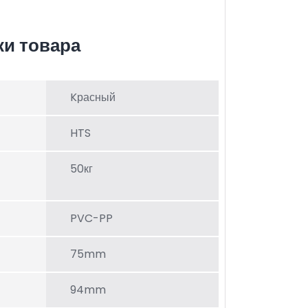
ки товара
Kрасный
HTS
50кг
PVC-PP
75mm
94mm