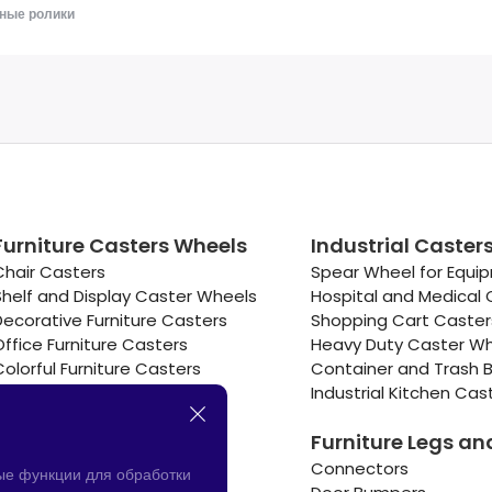
ные ролики
Furniture Casters Wheels
Industrial Caster
Chair Casters
Spear Wheel for Equi
Shelf and Display Caster Wheels
Hospital and Medical 
Decorative Furniture Casters
Shopping Cart Caste
Office Furniture Casters
Heavy Duty Caster W
Colorful Furniture Casters
Container and Trash B
Cooler and Warmer Caster
Industrial Kitchen Cas
Small Casters Wheels
Furniture Legs an
Hotel Equipment Casters
Connectors
ые функции для обработки