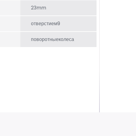
23mm
отверстием9
поворотныеколеса