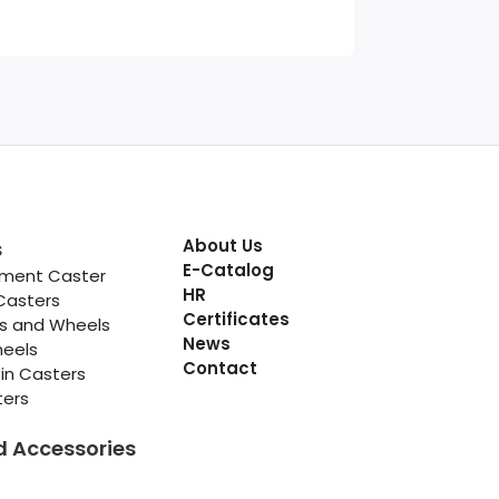
About Us
s
E-Catalog
pment Caster
HR
Casters
Certificates
rs and Wheels
News
heels
Contact
in Casters
ters
d Accessories