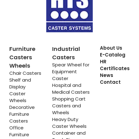
About Us
Furniture
Industrial
E-Catalog
Casters
Casters
HR
Spear Wheel for
Wheels
Certificates
Equipment
Chair Casters
News
Caster
Shelf and
Contact
Hospital and
Display
Medical Casters
Caster
Shopping Cart
Wheels
Casters and
Decorative
Wheels
Furniture
Heavy Duty
Casters
Caster Wheels
Office
Container and
Furniture