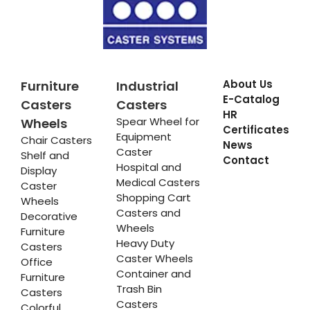
About Us
Furniture
Industrial
E-Catalog
Casters
Casters
HR
Spear Wheel for
Wheels
Certificates
Equipment
Chair Casters
News
Caster
Shelf and
Contact
Hospital and
Display
Medical Casters
Caster
Shopping Cart
Wheels
Casters and
Decorative
Wheels
Furniture
Heavy Duty
Casters
Caster Wheels
Office
Container and
Furniture
Trash Bin
Casters
Casters
Colorful