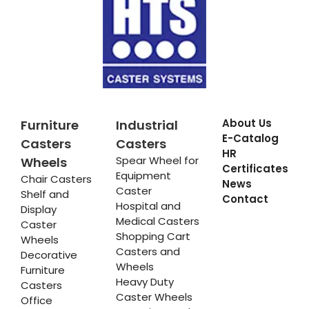
About Us
Furniture
Industrial
E-Catalog
Casters
Casters
HR
Spear Wheel for
Wheels
Certificates
Equipment
Chair Casters
News
Caster
Shelf and
Contact
Hospital and
Display
Medical Casters
Caster
Shopping Cart
Wheels
Casters and
Decorative
Wheels
Furniture
Heavy Duty
Casters
Caster Wheels
Office