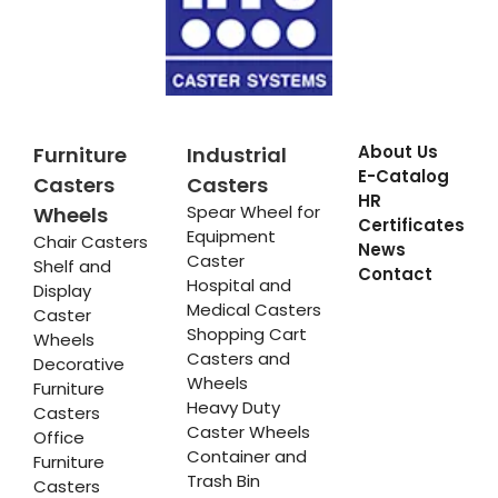
About Us
Furniture
Industrial
E-Catalog
Casters
Casters
HR
Spear Wheel for
Wheels
Certificates
Equipment
Chair Casters
News
Caster
Shelf and
Contact
Hospital and
Display
Medical Casters
Caster
Shopping Cart
Wheels
Casters and
Decorative
Wheels
Furniture
Heavy Duty
Casters
Caster Wheels
Office
Container and
Furniture
Trash Bin
Casters