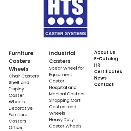
About Us
Furniture
Industrial
E-Catalog
Casters
Casters
HR
Spear Wheel for
Wheels
Certificates
Equipment
Chair Casters
News
Caster
Shelf and
Contact
Hospital and
Display
Medical Casters
Caster
Shopping Cart
Wheels
Casters and
Decorative
Wheels
Furniture
Heavy Duty
Casters
Caster Wheels
Office