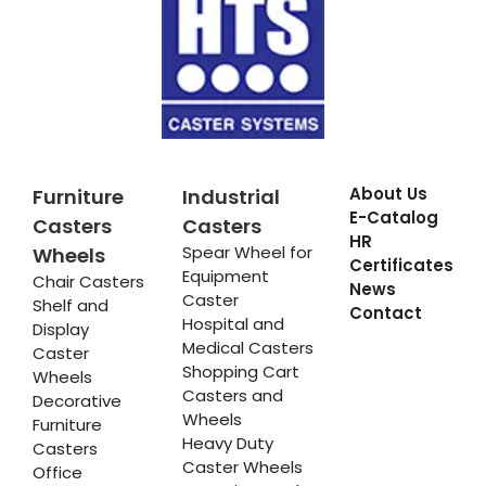
About Us
Furniture
Industrial
E-Catalog
Casters
Casters
HR
Spear Wheel for
Wheels
Certificates
Equipment
Chair Casters
News
Caster
Shelf and
Contact
Hospital and
Display
Medical Casters
Caster
Shopping Cart
Wheels
Casters and
Decorative
Wheels
Furniture
Heavy Duty
Casters
Caster Wheels
Office