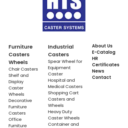
About Us
Furniture
Industrial
E-Catalog
Casters
Casters
HR
Spear Wheel for
Wheels
Certificates
Equipment
Chair Casters
News
Caster
Shelf and
Contact
Hospital and
Display
Medical Casters
Caster
Shopping Cart
Wheels
Casters and
Decorative
Wheels
Furniture
Heavy Duty
Casters
Caster Wheels
Office
Container and
Furniture