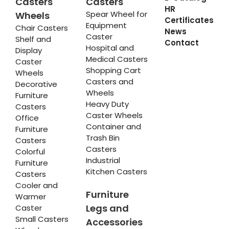
Casters
Casters
HR
Spear Wheel for
Wheels
Certificates
Equipment
Chair Casters
News
Caster
Shelf and
Contact
Hospital and
Display
Medical Casters
Caster
Shopping Cart
Wheels
Casters and
Decorative
Wheels
Furniture
Heavy Duty
Casters
Caster Wheels
Office
Container and
Furniture
Trash Bin
Casters
Casters
Colorful
Industrial
Furniture
Kitchen Casters
Casters
Cooler and
Furniture
Warmer
Legs and
Caster
Small Casters
Accessories