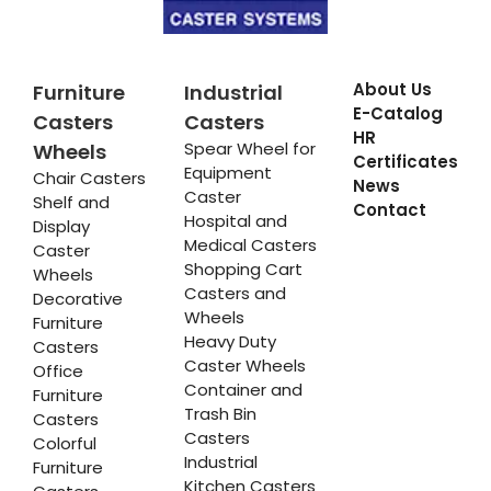
About Us
Furniture
Industrial
E-Catalog
Casters
Casters
HR
Spear Wheel for
Wheels
Certificates
Equipment
Chair Casters
News
Caster
Shelf and
Contact
Hospital and
Display
Medical Casters
Caster
Shopping Cart
Wheels
Casters and
Decorative
Wheels
Furniture
Heavy Duty
Casters
Caster Wheels
Office
Container and
Furniture
Trash Bin
Casters
Casters
Colorful
Industrial
Furniture
Kitchen Casters