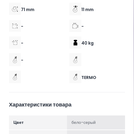
71 mm
11 mm
-
-
-
40 kg
-
TERMO
Характеристики товара
Цвет
бело-серый