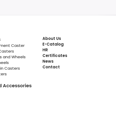
About Us
s
E-Catalog
pment Caster
HR
Casters
Certificates
rs and Wheels
News
heels
Contact
in Casters
ters
d Accessories