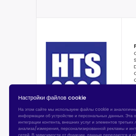
Настройки файлов cookie
На этом сайте мы используем файлы cookie и аналогичн
информации об устройстве и персональных данных. Эта о
интеграции контента, внешних услуг и элементов третьих л
анализа/измерения, персонализированной рекламы и ин
сетей. В зависимости от функции, данные передаются и 