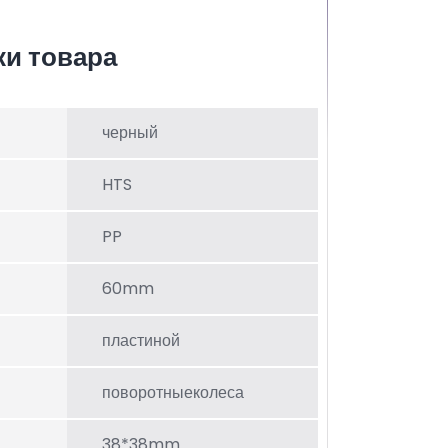
ки товара
черный
HTS
PP
60mm
пластиной
поворотныеколеса
38*38mm