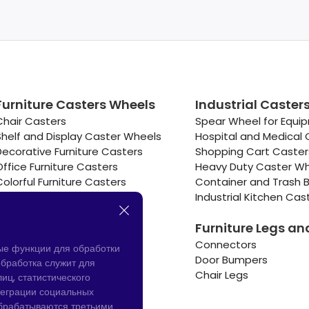
Furniture Casters Wheels
Industrial Caster
Chair Casters
Spear Wheel for Equi
Shelf and Display Caster Wheels
Hospital and Medical 
Decorative Furniture Casters
Shopping Cart Caste
Office Furniture Casters
Heavy Duty Caster W
Colorful Furniture Casters
Container and Trash B
Cooler and Warmer Caster
Industrial Kitchen Cas
Small Casters Wheels
Furniture Legs an
Hotel Equipment Casters
Connectors
ые функции для обработки
Door Bumpers
бработка служит для
Chair Legs
иц, статистического
теграции социальных
обрабатываются третьими