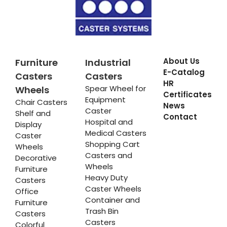
About Us
Furniture
Industrial
E-Catalog
Casters
Casters
HR
Spear Wheel for
Wheels
Certificates
Equipment
Chair Casters
News
Caster
Shelf and
Contact
Hospital and
Display
Medical Casters
Caster
Shopping Cart
Wheels
Casters and
Decorative
Wheels
Furniture
Heavy Duty
Casters
Caster Wheels
Office
Container and
Furniture
Trash Bin
Casters
Casters
Colorful