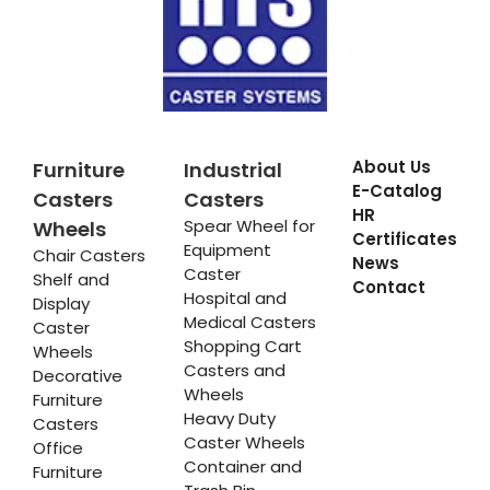
About Us
Furniture
Industrial
E-Catalog
Casters
Casters
HR
Spear Wheel for
Wheels
Certificates
Equipment
Chair Casters
News
Caster
Shelf and
Contact
Hospital and
Display
Medical Casters
Caster
Shopping Cart
Wheels
Casters and
Decorative
Wheels
Furniture
Heavy Duty
Casters
Caster Wheels
Office
Container and
Furniture