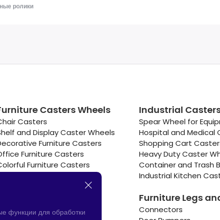
ные ролики
Furniture Casters Wheels
Industrial Caster
Chair Casters
Spear Wheel for Equi
Shelf and Display Caster Wheels
Hospital and Medical 
Decorative Furniture Casters
Shopping Cart Caste
Office Furniture Casters
Heavy Duty Caster W
Colorful Furniture Casters
Container and Trash B
Cooler and Warmer Caster
Industrial Kitchen Cas
Small Casters Wheels
Furniture Legs an
Hotel Equipment Casters
Connectors
ые функции для обработки