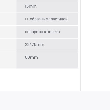
15mm
U-образнымпластиной
поворотныеколеса
22*75mm
60mm