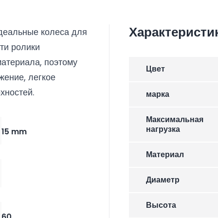
Характеристи
деальные колеса для
Эти ролики
атериала, поэтому
Цвет
жение, легкое
рхностей.
марка
Максимальная
нагрузка
15 mm
Материал
Диаметр
Высота
60