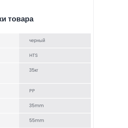
ки товара
черный
HTS
35кг
PP
35mm
55mm