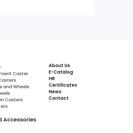
About Us
s
E-Catalog
pment Caster
HR
Casters
Certificates
rs and Wheels
News
heels
Contact
in Casters
ters
d Accessories