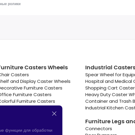
ные ролики
Furniture Casters Wheels
Industrial Caster
Chair Casters
Spear Wheel for Equi
Shelf and Display Caster Wheels
Hospital and Medical 
Decorative Furniture Casters
Shopping Cart Caste
Office Furniture Casters
Heavy Duty Caster W
Colorful Furniture Casters
Container and Trash B
Cooler and Warmer Caster
Industrial Kitchen Cas
Small Casters Wheels
Furniture Legs an
Hotel Equipment Casters
Connectors
ые функции для обработки