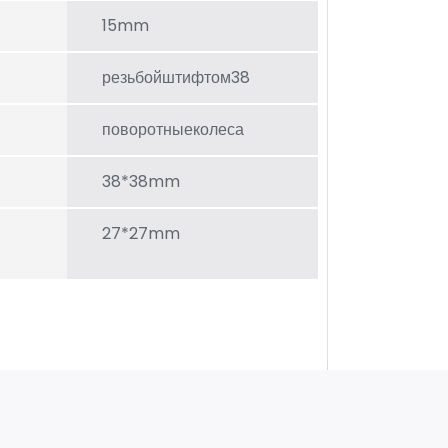
15mm
резьбойштифтом38
поворотныеколеса
38*38mm
27*27mm