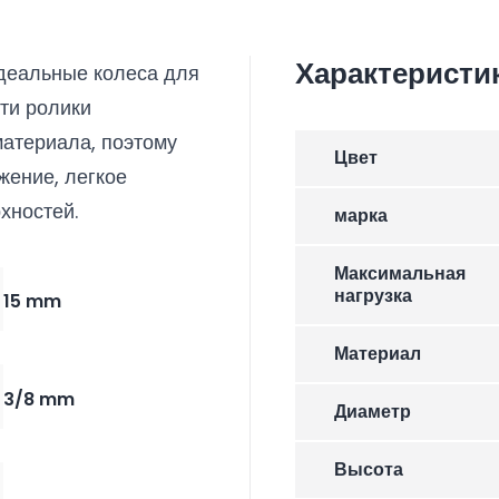
Характеристи
деальные колеса для
Эти ролики
атериала, поэтому
Цвет
жение, легкое
рхностей.
марка
Максимальная
нагрузка
15 mm
Материал
3/8 mm
Диаметр
Высота