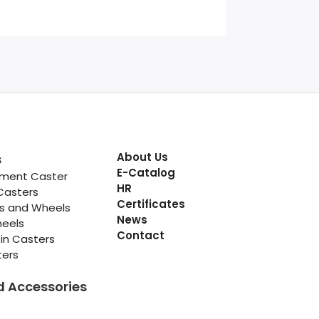
About Us
s
E-Catalog
pment Caster
HR
Casters
Certificates
rs and Wheels
News
heels
Contact
in Casters
ters
d Accessories