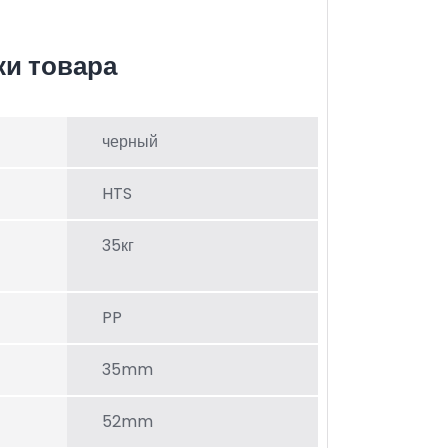
ки товара
черный
HTS
35кг
PP
35mm
52mm