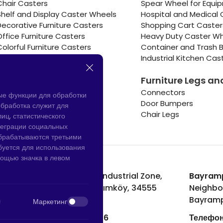
Chair Casters
Spear Wheel for Equi
Shelf and Display Caster Wheels
Hospital and Medical 
Decorative Furniture Casters
Shopping Cart Caste
Office Furniture Casters
Heavy Duty Caster W
Colorful Furniture Casters
Container and Trash B
Cooler and Warmer Caster
Industrial Kitchen Cas
Small Casters Wheels
Furniture Legs an
Hotel Equipment Casters
Connectors
ые функции для обработки
Door Bumpers
бработка служит для
Chair Legs
иц, статистического
теграции социальных
обрабатываются третьими
буется для использования
мощью значка в левом
Hadımköy Завод:
Atatürk Industrial Zone,
Bayramp
Uzunçayır Street, No:11 Hadımköy, 34555
Neighbo
Arnavutköy/Istanbul
Bayramp
Маркетинг
Телефон:
+90 212 640 66 46
Телефон