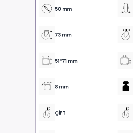
50 mm
73 mm
51*71 mm
8 mm
ÇİFT