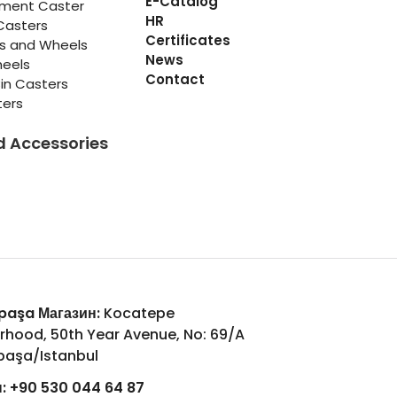
E-Catalog
pment Caster
HR
Casters
Certificates
rs and Wheels
News
heels
Contact
in Casters
ters
d Accessories
aşa Магазин:
Kocatepe
rhood, 50th Year Avenue, No: 69/A
aşa/Istanbul
:
+90 530 044 64 87