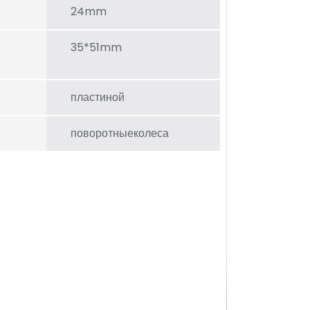
24mm
35*51mm
пластиной
поворотныеколеса