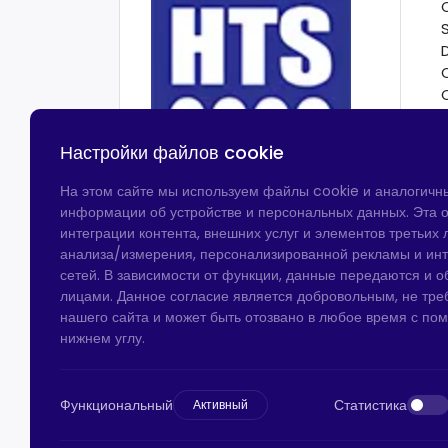
Настройки файлов cookie
На этом сайте мы используем файлы cookie и аналогичн
информации об устройстве и персональных данных. Эта о
интеграции контента, внешних услуг и элементов третьих л
анализа/измерения, персонализированной рекламы и ин
сетей. В зависимости от функции, данные передаются и 
лицами. Данное согласие является добровольным, не тре
нашего сайта и может быть отозвано в любое время с по
нижнем углу.
Функциональный
Статистика
Активный