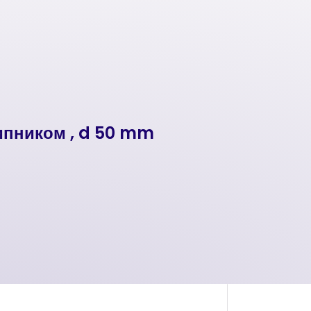
ипником , d 50 mm