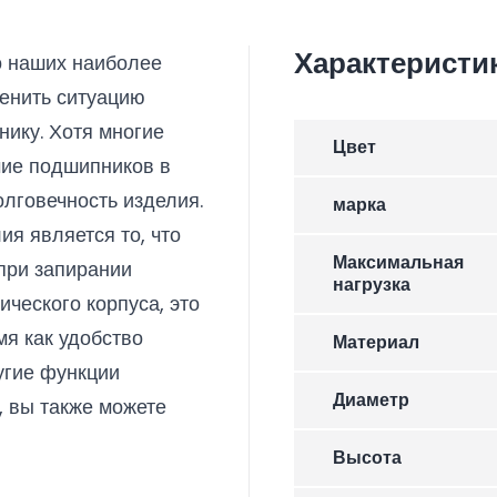
Характеристи
ло наших наиболее
менить ситуацию
ику. Хотя многие
Цвет
чие подшипников в
олговечность изделия.
марка
я является то, что
Максимальная
 при запирании
нагрузка
ического корпуса, это
мя как удобство
Материал
угие функции
Диаметр
, вы также можете
Высота