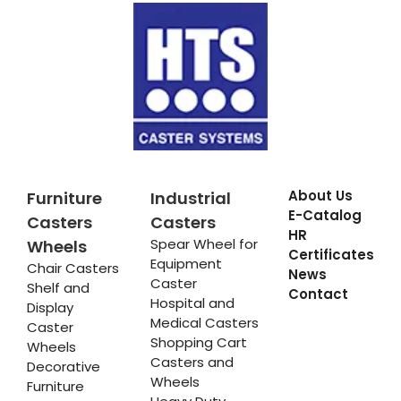
About Us
Furniture
Industrial
E-Catalog
Casters
Casters
HR
Spear Wheel for
Wheels
Certificates
Equipment
Chair Casters
News
Caster
Shelf and
Contact
Hospital and
Display
Medical Casters
Caster
Shopping Cart
Wheels
Casters and
Decorative
Wheels
Furniture