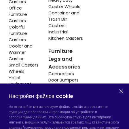
Heavy Duty
Casters
Caster Wheels
Office
Container and
Furniture
Trash Bin
Casters
Casters
Colorful
Industrial
Furniture
Kitchen Casters
Casters
Cooler and
Furniture
Warmer
Legs and
Caster
Small Casters
Accessories
Wheels
Connectors
Hotel
Door Bumpers
Equipment
Chair Legs
Casters
Настройки файлов cookie
На этом сайте мы используем файлы cookie и аналогичные
функции для обработки информации об устройстве и
Hadımköy Завод:
Atatürk Industrial Zone,
персональных данных. Эта обработка служит для интеграции
Uzunçayır Street, No:11 Hadımköy, 34555
контента, внешних услуг и элементов третьих лиц, статистического
анализа/измерения, персонализированной рекламы и интеграции
Arnavutköy/Istanbul