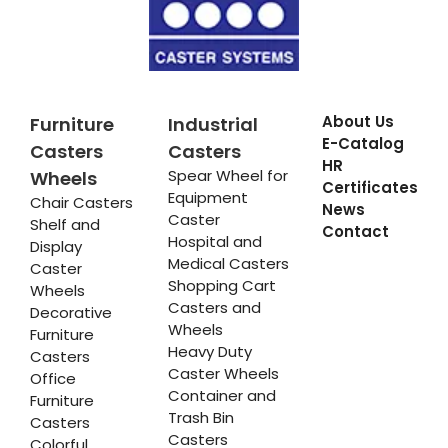
About Us
Furniture
Industrial
E-Catalog
Casters
Casters
HR
Spear Wheel for
Wheels
Certificates
Equipment
Chair Casters
News
Caster
Shelf and
Contact
Hospital and
Display
Medical Casters
Caster
Shopping Cart
Wheels
Casters and
Decorative
Wheels
Furniture
Heavy Duty
Casters
Caster Wheels
Office
Container and
Furniture
Trash Bin
Casters
Casters
Colorful