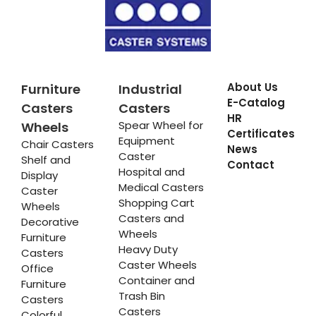
About Us
Furniture
Industrial
E-Catalog
Casters
Casters
HR
Spear Wheel for
Wheels
Certificates
Equipment
Chair Casters
News
Caster
Shelf and
Contact
Hospital and
Display
Medical Casters
Caster
Shopping Cart
Wheels
Casters and
Decorative
Wheels
Furniture
Heavy Duty
Casters
Caster Wheels
Office
Container and
Furniture
Trash Bin
Casters
Casters
Colorful