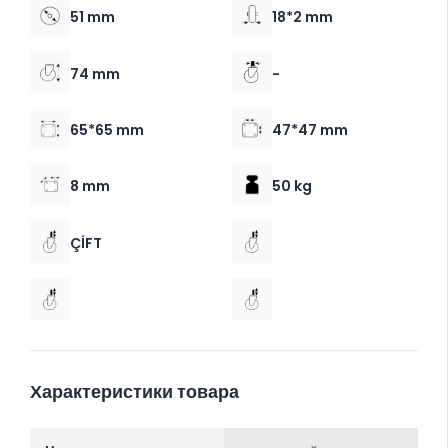
51 mm
18*2 mm
74 mm
-
65*65 mm
47*47 mm
8 mm
50 kg
ÇİFT
Характеристики товара