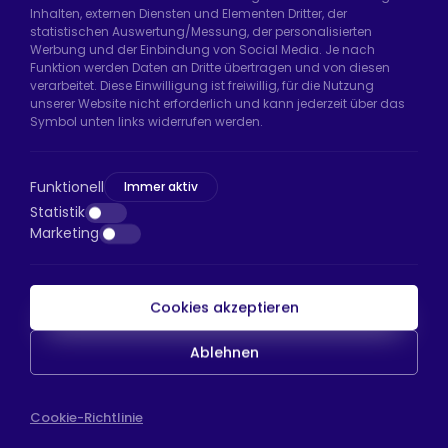
Hadımköy Fabrik:
Atatürk Sanayi Bölgesi,
Inhalten, externen Diensten und Elementen Dritter, der
Uzunçayır Caddesi, No:11 Hadımköy, 34555
statistischen Auswertung/Messung, der personalisierten
Arnavutköy/İstanbul
Werbung und der Einbindung von Social Media. Je nach
Funktion werden Daten an Dritte übertragen und von diesen
Telefon:
+90 212 640 66 46
verarbeitet. Diese Einwilligung ist freiwillig, für die Nutzung
unserer Website nicht erforderlich und kann jederzeit über das
E-Mail:
export@htsteker.com
Symbol unten links widerrufen werden.
Bayrampaşa Store:
Kocatepe, 50. Yıl Cd No:63
D:a, 34045 Bayrampaşa/İstanbul
Funktionell
Immer aktiv
Telefon:
+90 530 044 64 87
Statistik
Marketing
E-Mail:
info@htsteker.com
Cookies akzeptieren
HTS-Zahlung
Ablehnen
Copyright © 2023 |
HTS - Tekerlek Sistemleri
WEB
Cookie-Richtlinie
İSTANBUL WEB TASARIM AJANSI - PENTA YAZIL
TASARIM