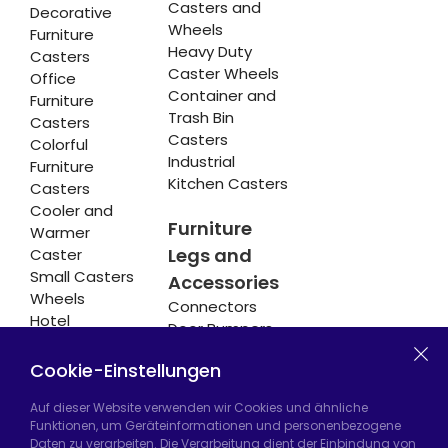
Casters and
Decorative
Wheels
Furniture
Heavy Duty
Casters
Caster Wheels
Office
Container and
Furniture
Trash Bin
Casters
Casters
Colorful
Industrial
Furniture
Kitchen Casters
Casters
Cooler and
Furniture
Warmer
Legs and
Caster
Small Casters
Accessories
Wheels
Connectors
Hotel
Door Bumpers
Equipment
Chair Legs
Casters
Cookie-Einstellungen
Auf dieser Website verwenden wir Cookies und ähnliche
Funktionen, um Geräteinformationen und personenbezogene
Daten zu verarbeiten. Die Verarbeitung dient der Einbindung von