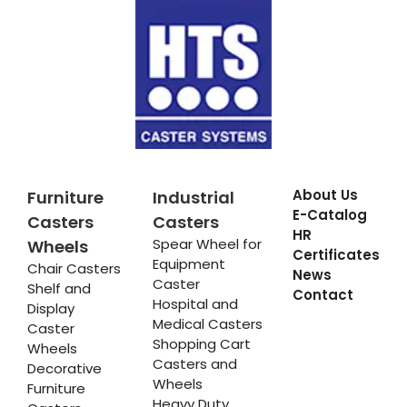
About Us
Furniture
Industrial
E-Catalog
Casters
Casters
HR
Spear Wheel for
Wheels
Certificates
Equipment
Chair Casters
News
Caster
Shelf and
Contact
Hospital and
Display
Medical Casters
Caster
Shopping Cart
Wheels
Casters and
Decorative
Wheels
Furniture
Heavy Duty