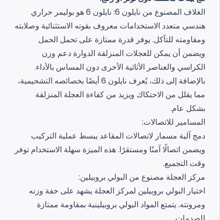
الغلاف المصنوع من نايلون 6: نايلون 6 هو بوليمر حراري
هندسي متعدد الاستخدامات معروف بقوته الاستثنائية وصلابته
ومقاومته للتآكل. يوفر قدرة ممتازة على تحمل الحمل
ويضمن أن يمكن للعجلات المنزلقة الدوارة دعم وزن
الكراسي والعناصر الأثاثية الأخرى دون المساس بالأداء.
بالإضافة إلى ذلك، يُعرف نايلون 6 أيضًا بخصائصه التشحيمية،
مما يقلل من الاحتكاك ويزيد من كفاءة العجلة المنزلقة
بشكل عام.
المسامير للاتصالات:
دمج آلية مسمار لاتصالات المقاعد يبسط عملية التركيب
ويضمن اتصالًا آمنًا ومستقرًا. هذه الميزة سهلة الاستخدام توفر
وقت التجميع.
مركز العجلة مصنوع من البولي بروبيلين:
اختيار البولي بروبيلين لمركز العجلة يشهد على خفة وزنه
ومرونته. يتمتع المواد البولي بروبيلينية بمقاومة ممتازة
للصدمات.