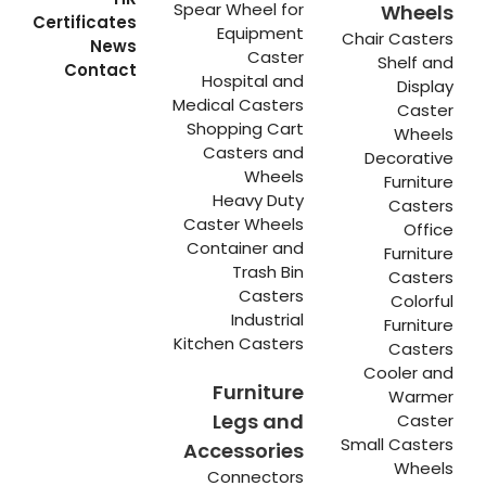
Spear Wheel for
Wheels
Certificates
Equipment
Chair Casters
News
Caster
Shelf and
Contact
Hospital and
Display
Medical Casters
Caster
Shopping Cart
Wheels
Casters and
Decorative
Wheels
Furniture
Heavy Duty
Casters
Caster Wheels
Office
Container and
Furniture
Trash Bin
Casters
Casters
Colorful
Industrial
Furniture
Kitchen Casters
Casters
Cooler and
Furniture
Warmer
Legs and
Caster
Small Casters
Accessories
Wheels
Connectors