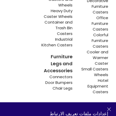
Decorative
Wheels
Furniture
Heavy Duty
Casters
Caster Wheels
Office
Container and
Furniture
Trash Bin
Casters
Casters
Colorful
Industrial
Furniture
Kitchen Casters
Casters
Cooler and
Furniture
Warmer
Legs and
Caster
Small Casters
Accessories
Wheels
Connectors
Hotel
Door Bumpers
Equipment
Chair Legs
Casters
إعدادات ملفات تعريف الارتباط
Hadımköy المصنع:
Atatürk Industrial Zone,