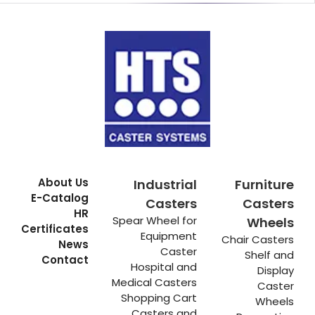
About Us
Industrial
Furniture
E-Catalog
Casters
Casters
HR
Spear Wheel for
Wheels
Certificates
Equipment
Chair Casters
News
Caster
Shelf and
Contact
Hospital and
Display
Medical Casters
Caster
Shopping Cart
Wheels
Casters and