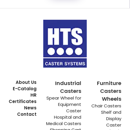
About Us
Industrial
Furniture
E-Catalog
Casters
Casters
HR
Spear Wheel for
Wheels
Certificates
Equipment
Chair Casters
News
Caster
Shelf and
Contact
Hospital and
Display
Medical Casters
Caster
Shopping Cart