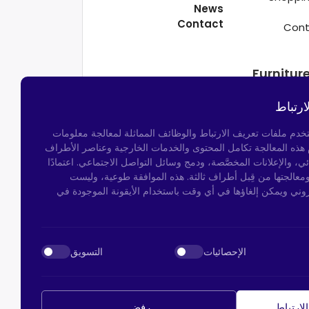
News
Contact
Cont
Furnitur
ارتباط
تخدم ملفات تعريف الارتباط والوظائف المماثلة لمعالجة معلومات
م هذه المعالجة تكامل المحتوى والخدمات الخارجية وعناصر الأطراف
ئي، والإعلانات المخصَّصة، ودمج وسائل التواصل الاجتماعي. اعتمادًا
ومعالجتها من قِبل أطراف ثالثة. هذه الموافقة طوعية، وليست
روني ويمكن إلغاؤها في أي وقت باستخدام الأيقونة الموجودة في
Kocatepe Neighborhood,
50th Year Ave
Bayramp
الإحصائيات
التسويق
info@htsteker.com
لارتباط
رفض