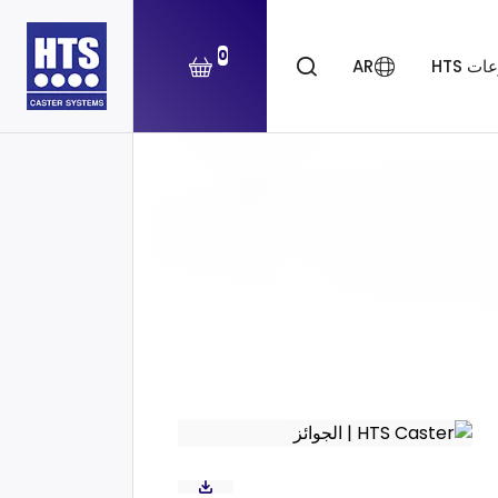
0
ت HTS
AR