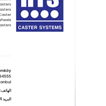
Casters
Casters
Caster
Wheels
asters
Hadımköy ا
 34555
tanbul
الهاتف:
46
البريد ا