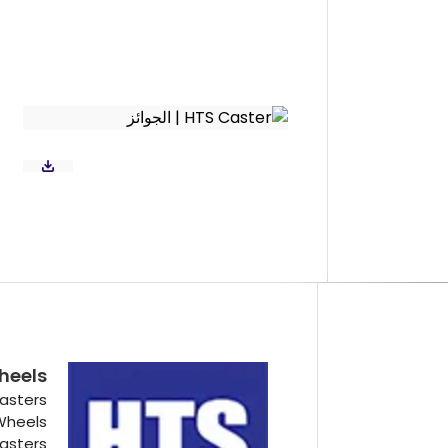
heels
asters
 Wheels
Casters