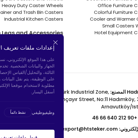
Heavy Duty Caster Wheels
Office Furniture 
ainer and Trash Bin Casters
Colorful Furniture 
Industrial Kitchen Casters
Cooler and Warmer 
Small Casters 
e Legs and Accessories
Hotel Equipment C
Connectors
Door Bumpers
إعدادات ملفات تعريف ال
Chair Legs
على هذا الموقع الإلكتروني، نس
الجهاز والبيانات الشخصية. تخد
الثالثة، والتحليل/القياس الإحصا
على الوظيفة، يتم نقل البيانات 
مطلوبة لاستخدام موقعنا الإلكت
لمصنع:
Atatürk Industrial Zone,
Bayrampaşa المتجر:
أسفل اليسار.
nue, No: 69/A
Uzunçayır Street, No:11 Hadımköy,
aşa/Istanbul
Arnavutköy/Is
وظيفيوظيفي
نشط دائماً
+90 212 640 66 
الهاتف:
+90 530 044 64 87
لإلكتروني:
export@htsteker.com
البريد الإلكتروني:
قبول ملفات تعريف ا