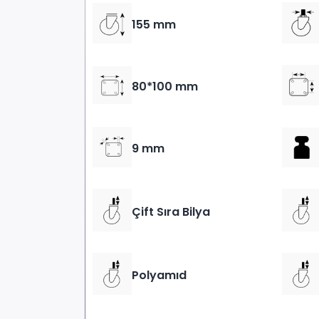
155 mm
80*100 mm
9 mm
Çift Sıra Bilya
Polyamıd