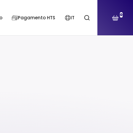
0
o
Pagamento HTS
IT