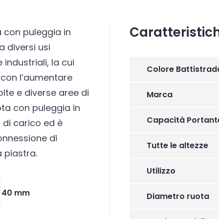
Caratteristic
a con puleggia in
 diversi usi
 industriali, la cui
Colore Battistrad
o con l’aumentare
lte e diverse aree di
Marca
ruota con puleggia in
Capacità Portant
di carico ed è
 connessione di
Tutte le altezze
 piastra.
Utilizzo
40 mm
Diametro ruota