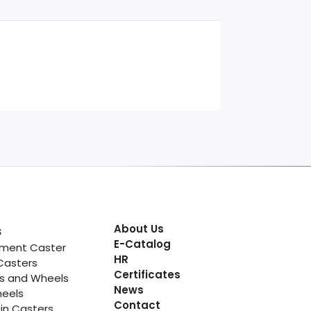
About Us
s
E-Catalog
pment Caster
HR
Casters
Certificates
rs and Wheels
News
heels
Contact
in Casters