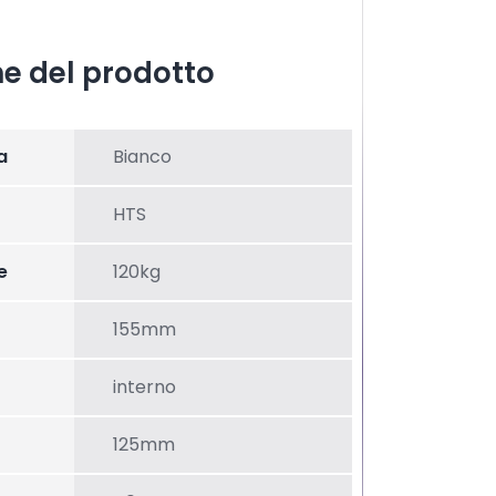
he del prodotto
a
Bianco
HTS
e
120kg
155mm
interno
125mm