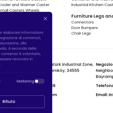
Cooler and Warmer Caster
Industrial Kitchen Cas
Small Casters Wheels
Furniture Legs an
Hotel Equipment Casters
Connectors
Door Bumpers
per elaborare informazioni
Chair Legs
integrazione di contenuti,
misurazione, alla
media. A seconda della
Il consenso è volontario,
ò essere revocato in
Fabbrica di Hadımköy:
Atatürk Industrial Zone,
Negozio
.
Uzunçayır Street, No:11 Hadımköy, 34555
Neighbo
Arnavutköy/Istanbul
Bayramp
Marketing
Telefono:
+90 212 640 66 46
Telefono
Email:
export@htsteker.com
Email:
i
Rifiuto