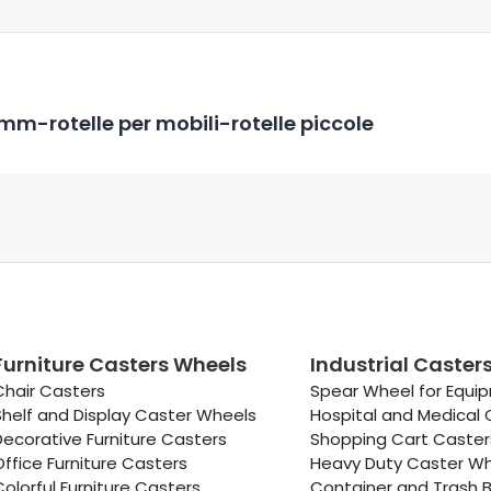
mm-rotelle per mobili-rotelle piccole
Furniture Casters Wheels
Industrial Caster
Chair Casters
Spear Wheel for Equi
Shelf and Display Caster Wheels
Hospital and Medical 
Decorative Furniture Casters
Shopping Cart Caste
Office Furniture Casters
Heavy Duty Caster W
Colorful Furniture Casters
Container and Trash B