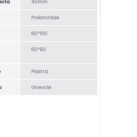
uota
40mm
Poliammide
80*100
60*80
o
Piastra
o
Girevole