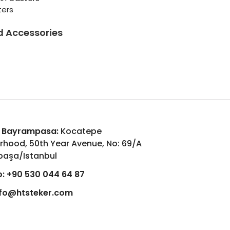
ters
d Accessories
 Bayrampasa:
Kocatepe
rhood, 50th Year Avenue, No: 69/A
aşa/Istanbul
:
+90 530 044 64 87
nfo@htsteker.com