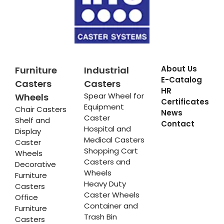
About Us
Furniture
Industrial
E-Catalog
Casters
Casters
HR
Spear Wheel for
Wheels
Certificates
Equipment
Chair Casters
News
Caster
Shelf and
Contact
Hospital and
Display
Medical Casters
Caster
Shopping Cart
Wheels
Casters and
Decorative
Wheels
Furniture
Heavy Duty
Casters
Caster Wheels
Office
Container and
Furniture
Trash Bin
Casters