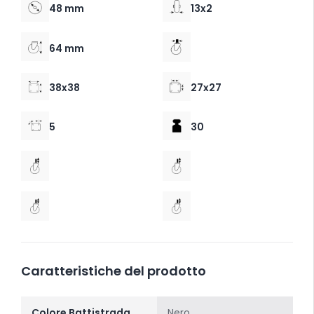
48 mm
13x2
64 mm
38x38
27x27
5
30
Caratteristiche del prodotto
Colore Battistrada
Nero