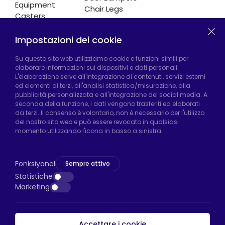
Equipment
Chair Legs
Casters
Impostazioni dei cookie
Fabbrica di Hadımköy:
Atatürk Industrial Zone,
Su questo sito web utilizziamo cookie e funzioni simili per
elaborare informazioni sui dispositivi e dati personali.
Uzunçayır Street, No:11 Hadımköy, 34555
L'elaborazione serve all'integrazione di contenuti, servizi esterni
Arnavutköy/Istanbul
ed elementi di terzi, all'analisi statistica/misurazione, alla
pubblicità personalizzata e all'integrazione dei social media. A
Telefono:
+90 212 640 66 46
seconda della funzione, i dati vengono trasferiti ed elaborati
da terzi. Il consenso è volontario, non è necessario per l'utilizzo
Email:
export@htsteker.com
del nostro sito web e può essere revocato in qualsiasi
Negozio Bayrampasa:
Kocatepe
momento utilizzando l'icona in basso a sinistra.
Neighborhood, 50th Year Avenue, No: 69/A
Bayrampaşa/Istanbul
Fonksiyonel
Sempre attivo
Telefono:
+90 530 044 64 87
Statistiche
Marketing
Email:
info@htsteker.com
Accettare i cookie