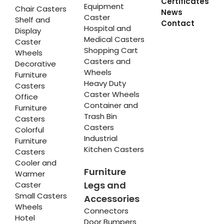
Certificates
Equipment
Chair Casters
News
Caster
Shelf and
Contact
Hospital and
Display
Medical Casters
Caster
Shopping Cart
Wheels
Casters and
Decorative
Wheels
Furniture
Heavy Duty
Casters
Caster Wheels
Office
Container and
Furniture
Trash Bin
Casters
Casters
Colorful
Industrial
Furniture
Kitchen Casters
Casters
Cooler and
Furniture
Warmer
Legs and
Caster
Small Casters
Accessories
Wheels
Connectors
Hotel
Door Bumpers