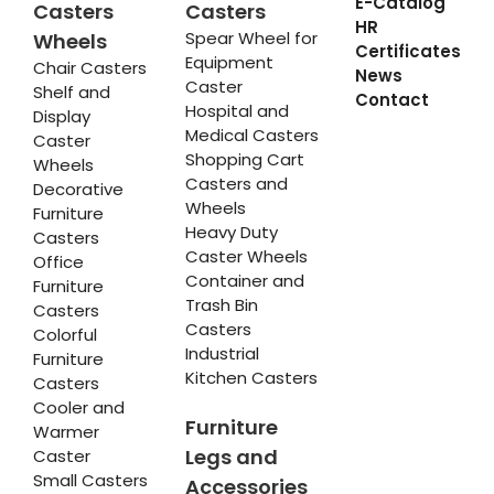
E-Catalog
Casters
Casters
HR
Spear Wheel for
Wheels
Certificates
Equipment
Chair Casters
News
Caster
Shelf and
Contact
Hospital and
Display
Medical Casters
Caster
Shopping Cart
Wheels
Casters and
Decorative
Wheels
Furniture
Heavy Duty
Casters
Caster Wheels
Office
Container and
Furniture
Trash Bin
Casters
Casters
Colorful
Industrial
Furniture
Kitchen Casters
Casters
Cooler and
Furniture
Warmer
Legs and
Caster
Small Casters
Accessories