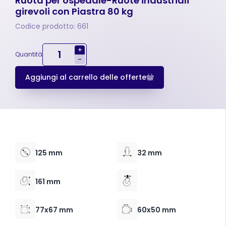
Ruota per ospedale-Ruote industriali
girevoli con Piastra 80 kg
Codice prodotto: 661
+
Quantità
-
Aggiungi al carrello delle offerte
125 mm
32 mm
161 mm
77x67 mm
60x50 mm