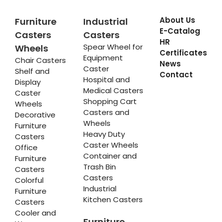
About Us
Furniture
Industrial
E-Catalog
Casters
Casters
HR
Spear Wheel for
Wheels
Certificates
Equipment
Chair Casters
News
Caster
Shelf and
Contact
Hospital and
Display
Medical Casters
Caster
Shopping Cart
Wheels
Casters and
Decorative
Wheels
Furniture
Heavy Duty
Casters
Caster Wheels
Office
Container and
Furniture
Trash Bin
Casters
Casters
Colorful
Industrial
Furniture
Kitchen Casters
Casters
Cooler and
Furniture