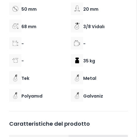
50 mm
20 mm
68 mm
3/8 Vidalı
-
-
-
35 kg
Tek
Metal
Polyamıd
Galvaniz
Caratteristiche del prodotto