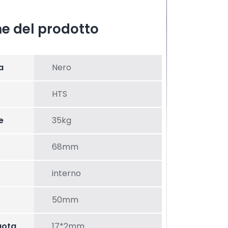
he del prodotto
a
Nero
HTS
e
35kg
68mm
interno
50mm
uota
17*2mm