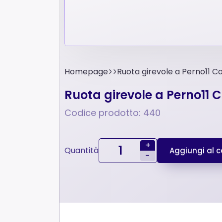
Homepage
Ruota girevole a Perno11 
Ruota girevole a Perno11
Codice prodotto: 440
+
Quantità
Aggiungi al ca
-