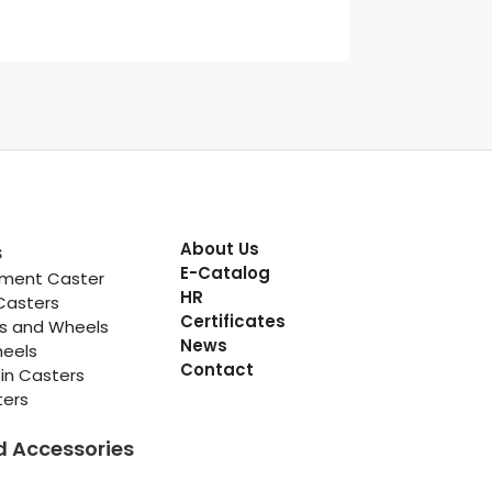
About Us
s
E-Catalog
pment Caster
HR
Casters
Certificates
rs and Wheels
News
heels
Contact
in Casters
ters
d Accessories