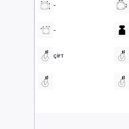
-
-
ÇİFT