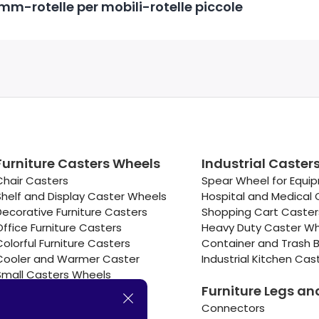
mm-rotelle per mobili-rotelle piccole
Furniture Casters Wheels
Industrial Caster
Chair Casters
Spear Wheel for Equi
Shelf and Display Caster Wheels
Hospital and Medical 
Decorative Furniture Casters
Shopping Cart Caste
Office Furniture Casters
Heavy Duty Caster W
Colorful Furniture Casters
Container and Trash B
Cooler and Warmer Caster
Industrial Kitchen Cas
Small Casters Wheels
Furniture Legs an
Hotel Equipment Casters
Connectors