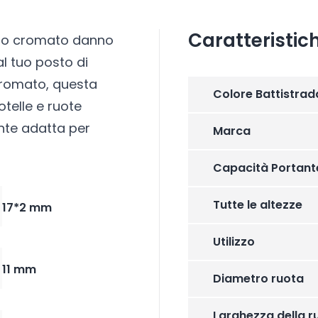
Caratteristic
ento cromato danno
al tuo posto di
 cromato, questa
Colore Battistrad
rotelle e ruote
nte adatta per
Marca
Capacità Portant
Tutte le altezze
17*2 mm
Utilizzo
11 mm
Diametro ruota
Larghezza della r