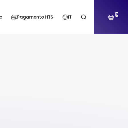
0
o
Pagamento HTS
IT