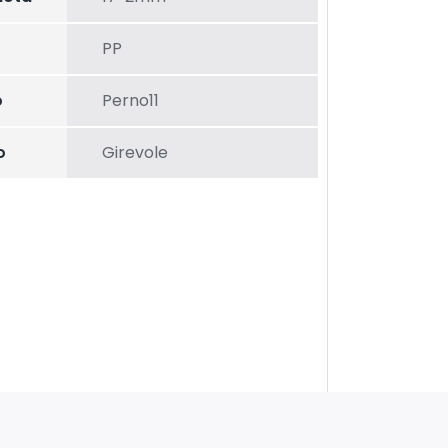
PP
o
Perno11
o
Girevole