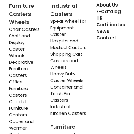
About Us
Furniture
Industrial
E-Catalog
Casters
Casters
HR
Spear Wheel for
Wheels
Certificates
Equipment
Chair Casters
News
Caster
Shelf and
Contact
Hospital and
Display
Medical Casters
Caster
Shopping Cart
Wheels
Casters and
Decorative
Wheels
Furniture
Heavy Duty
Casters
Caster Wheels
Office
Container and
Furniture
Trash Bin
Casters
Casters
Colorful
Industrial
Furniture
Kitchen Casters
Casters
Cooler and
Furniture
Warmer