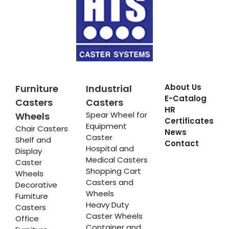
About Us
Furniture
Industrial
E-Catalog
Casters
Casters
HR
Spear Wheel for
Wheels
Certificates
Equipment
Chair Casters
News
Caster
Shelf and
Contact
Hospital and
Display
Medical Casters
Caster
Shopping Cart
Wheels
Casters and
Decorative
Wheels
Furniture
Heavy Duty
Casters
Caster Wheels
Office
Container and