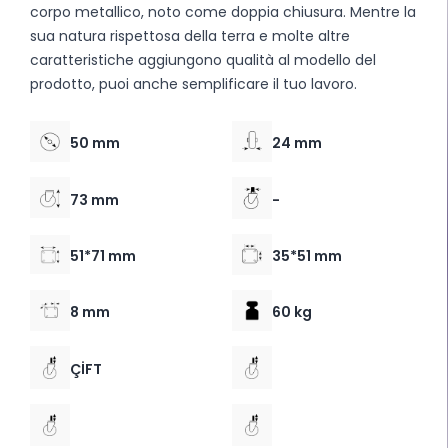
corpo metallico, noto come doppia chiusura. Mentre la
sua natura rispettosa della terra e molte altre
caratteristiche aggiungono qualità al modello del
prodotto, puoi anche semplificare il tuo lavoro.
50 mm
24 mm
73 mm
-
51*71 mm
35*51 mm
8 mm
60 kg
ÇİFT