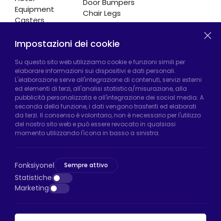
Door Bumpers
Equipment
Chair Legs
Casters
Impostazioni dei cookie
Fabbrica di Hadımköy:
Atatürk Industrial Zone,
Su questo sito web utilizziamo cookie e funzioni simili per
elaborare informazioni sui dispositivi e dati personali.
Uzunçayır Street, No:11 Hadımköy, 34555
L'elaborazione serve all'integrazione di contenuti, servizi esterni
Arnavutköy/Istanbul
ed elementi di terzi, all'analisi statistica/misurazione, alla
pubblicità personalizzata e all'integrazione dei social media. A
Telefono:
+90 212 640 66 46
seconda della funzione, i dati vengono trasferiti ed elaborati
da terzi. Il consenso è volontario, non è necessario per l'utilizzo
Email:
export@htsteker.com
del nostro sito web e può essere revocato in qualsiasi
Negozio Bayrampasa:
Kocatepe
momento utilizzando l'icona in basso a sinistra.
Neighborhood, 50th Year Avenue, No: 69/A
Bayrampaşa/Istanbul
Fonksiyonel
Sempre attivo
Telefono:
+90 530 044 64 87
Statistiche
Marketing
Email:
info@htsteker.com