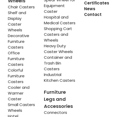
Wheels
Certificates
Equipment
Chair Casters
News
Caster
Shelf and
Contact
Hospital and
Display
Medical Casters
Caster
Shopping Cart
Wheels
Casters and
Decorative
Wheels
Furniture
Heavy Duty
Casters
Caster Wheels
Office
Container and
Furniture
Trash Bin
Casters
Casters
Colorful
Industrial
Furniture
Kitchen Casters
Casters
Cooler and
Furniture
Warmer
Legs and
Caster
Small Casters
Accessories
Wheels
Connectors
Hotel