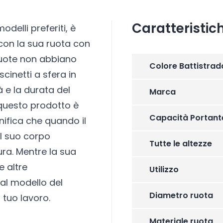
Caratteristic
odelli preferiti, è
 con la sua ruota con
ruote non abbiano
Colore Battistrad
scinetti a sfera in
 e la durata del
Marca
 questo prodotto è
Capacità Portant
gnifica che quando il
l suo corpo
Tutte le altezze
ra. Mentre la sua
e altre
Utilizzo
al modello del
Diametro ruota
 tuo lavoro.
Materiale ruota