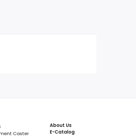
About Us
s
E-Catalog
pment Caster