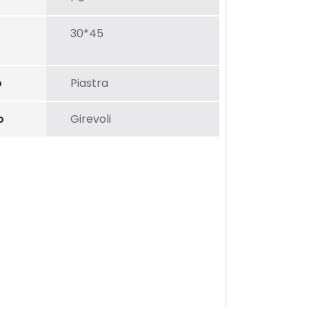
30*45
o
Piastra
o
Girevoli