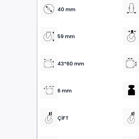
40 mm
59 mm
43*60 mm
6 mm
ÇİFT