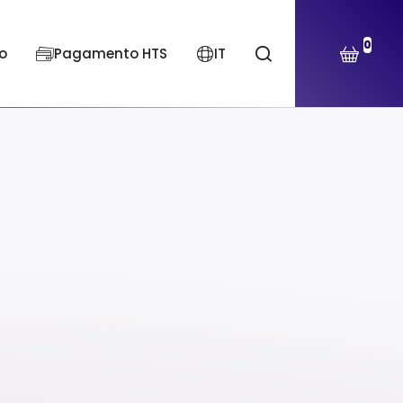
0
o
Pagamento HTS
IT