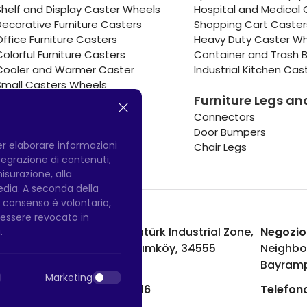
Shelf and Display Caster Wheels
Hospital and Medical 
Decorative Furniture Casters
Shopping Cart Caste
Office Furniture Casters
Heavy Duty Caster W
Colorful Furniture Casters
Container and Trash B
Cooler and Warmer Caster
Industrial Kitchen Cas
Small Casters Wheels
Furniture Legs an
Hotel Equipment Casters
Connectors
Door Bumpers
per elaborare informazioni
Chair Legs
integrazione di contenuti,
misurazione, alla
media. A seconda della
Il consenso è volontario,
ò essere revocato in
Fabbrica di Hadımköy:
Atatürk Industrial Zone,
Negozio
.
Uzunçayır Street, No:11 Hadımköy, 34555
Neighbo
Arnavutköy/Istanbul
Bayramp
Marketing
Telefono:
+90 212 640 66 46
Telefono