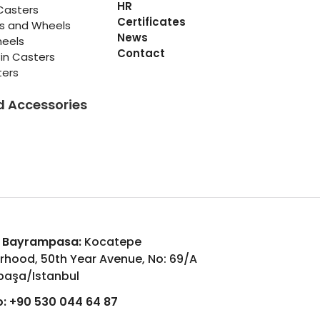
HR
Casters
Certificates
rs and Wheels
News
heels
Contact
in Casters
ters
d Accessories
 Bayrampasa:
Kocatepe
rhood, 50th Year Avenue, No: 69/A
aşa/Istanbul
:
+90 530 044 64 87