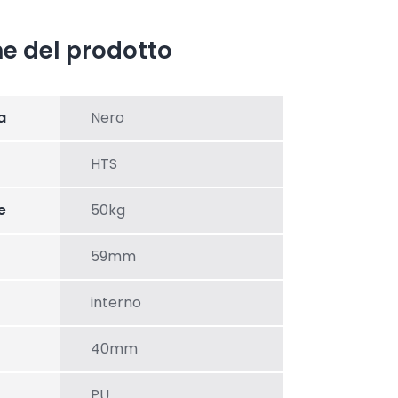
he del prodotto
a
Nero
HTS
e
50kg
59mm
interno
40mm
PU