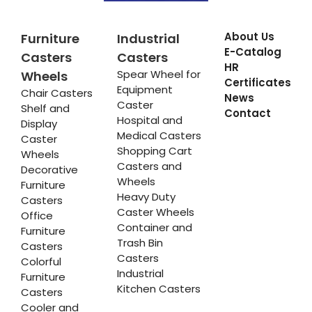
About Us
Furniture
Industrial
E-Catalog
Casters
Casters
HR
Spear Wheel for
Wheels
Certificates
Equipment
Chair Casters
News
Caster
Shelf and
Contact
Hospital and
Display
Medical Casters
Caster
Shopping Cart
Wheels
Casters and
Decorative
Wheels
Furniture
Heavy Duty
Casters
Caster Wheels
Office
Container and
Furniture
Trash Bin
Casters
Casters
Colorful
Industrial
Furniture
Kitchen Casters
Casters
Cooler and