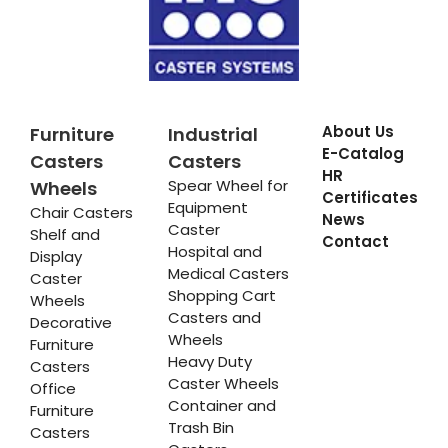
About Us
Furniture
Industrial
E-Catalog
Casters
Casters
HR
Spear Wheel for
Wheels
Certificates
Equipment
Chair Casters
News
Caster
Shelf and
Contact
Hospital and
Display
Medical Casters
Caster
Shopping Cart
Wheels
Casters and
Decorative
Wheels
Furniture
Heavy Duty
Casters
Caster Wheels
Office
Container and
Furniture
Trash Bin
Casters