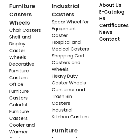
About Us
Furniture
Industrial
E-Catalog
Casters
Casters
HR
Spear Wheel for
Wheels
Certificates
Equipment
Chair Casters
News
Caster
Shelf and
Contact
Hospital and
Display
Medical Casters
Caster
Shopping Cart
Wheels
Casters and
Decorative
Wheels
Furniture
Heavy Duty
Casters
Caster Wheels
Office
Container and
Furniture
Trash Bin
Casters
Casters
Colorful
Industrial
Furniture
Kitchen Casters
Casters
Cooler and
Furniture
Warmer